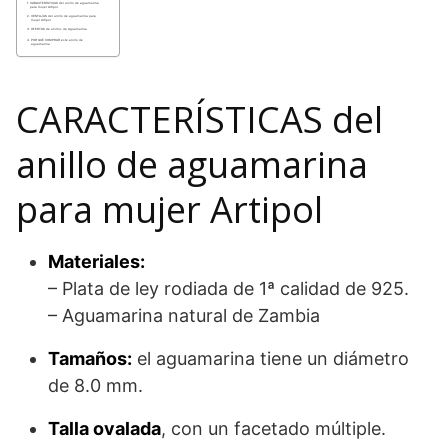
CARACTERÍSTICAS del anillo de aguamarina
para mujer Artipol
VENTAJAS del anillo de aguamarina para
mujer Artipol
OFERTAS de anillos de Aguamarina
POR QUÉ COMPRAR este anillo de
aguamarina
CARACTERÍSTICAS del
anillo de aguamarina
para mujer Artipol
Materiales:
– Plata de ley rodiada de 1ª calidad de 925.
– Aguamarina natural de Zambia
Tamaños:
el aguamarina tiene un diámetro
de 8.0 mm.
Talla ovalada
, con un facetado múltiple.