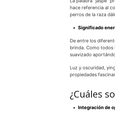
La palabra “jaspe” pr
hace referencia al c
perros de la raza dá
Significado ene
De entre los diferen
brinda. Como todos l
suavizado aportánd
Luz y oscuridad, ying
propiedades fascina
¿Cuáles so
Integración de 