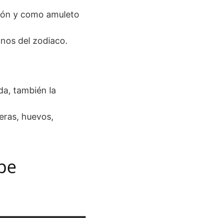
ción y como amuleto
gnos del zodiaco.
da, también la
feras, huevos,
spe