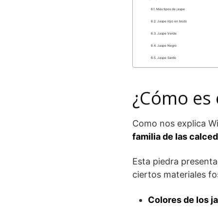
Más tipos de jaspe
Jaspe rojo en bruto
Jaspe Verde
Jaspe Negro
Jaspe Sardo
¿Cómo es 
Como nos explica Wik
familia de las calce
Esta piedra presenta 
ciertos materiales fo
Colores de los j