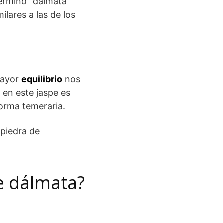
 término “dálmata”
lares a las de los
 mayor
equilibrio
nos
 en este jaspe es
forma temeraria.
 piedra de
e dálmata?