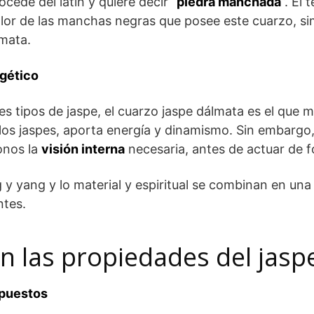
ocede del latín y quiere decir “
piedra manchada
”. El
olor de las manchas negras que posee este cuarzo, simi
lmata.
rgético
tes tipos de jaspe, el cuarzo jaspe dálmata es el que
os jaspes, aporta energía y dinamismo. Sin embargo,
onos la
visión interna
necesaria, antes de actuar de 
 y yang y lo material y espiritual se combinan en una
ntes.
n las propiedades del jasp
opuestos