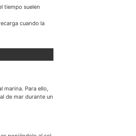
el tiempo suelen
recarga cuando la
l marina. Para ello,
sal de mar durante un
es poniéndolo al sol