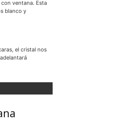
 con ventana. Esta
os blanco y
ras, el cristal nos
 adelantará
tana