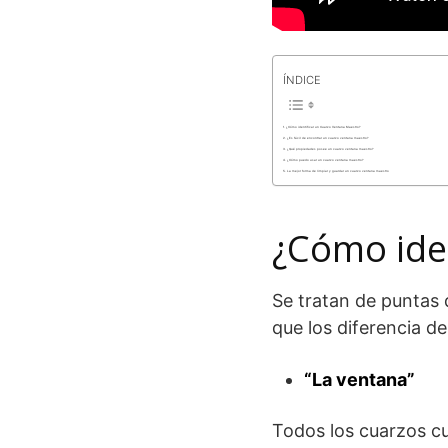
ÍNDICE
¿Cómo identificar un Cuarzo Ventana Maestro?
¿Es fácil de encontrar un cuarzo ventana maestro?
¿Qué propiedades posee un cuarzo ventana maestro?
¿Cómo puedo usar un cuarzo ventana maestro?
La mejor forma de limpiar y guardar un cuarzo ventana maestro
¿Cómo ide
Se tratan de puntas 
que los diferencia de
“La ventana”
Todos los cuarzos cu