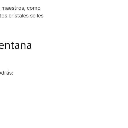
s maestros, como
os cristales se les
ventana
odrás: